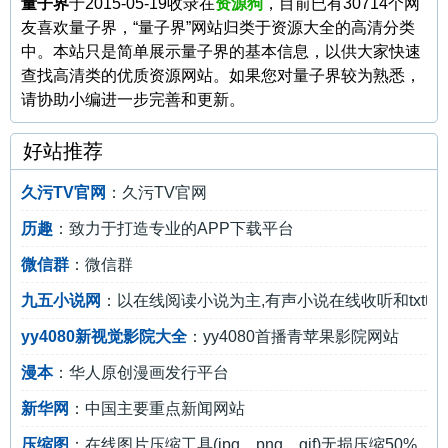
量子界
于2015-05-19收录在
资源狗
，目前已有30714个网
友喜欢量子界，“量子界”网站归类于资源大全的高清分类
中。本站只是简单展示量子界的基本信息，以供大家快速
查找高清类的优质资源网站。如果您对量子界较为熟悉，
请协助小编进一步完善和更新。
好站推荐
久污TV官网
：久污TV官网
历趣
：致力于打造专业的APP下载平台
微信群
：微信群
九五小说网
：以在线阅读小说为主,有声小说在线收听和txt
yy4080新视觉影院大全
：yy4080首播青苹果影院网站
漫本
：华人原创漫画发行平台
新华网
：中国主要重点新闻网站
压缩图
：在线图片压缩工具(jpg、png、gif)无损压缩50%