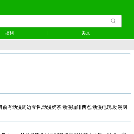
福利
美文
前有动漫周边零售,动漫奶茶,动漫咖啡西点,动漫电玩,动漫网