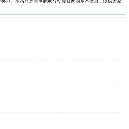
画分类中。本站只是简单展示77动漫官网的基本信息，以供大家