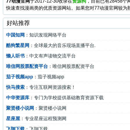
77动漫官网
于2017-12-30收录在
资源狗
，目前已有28458
快速查找漫画类的优质资源网站。如果您对77动漫官网较为
好站推荐
中国知网
：知识发现网络平台
酷狗繁星网
：全球最大的音乐现场直播平台.
懒人听书
：中文有声读物交流平台
唯信网股票配资平台
：唯信网股票配资平台
茄子视频app
：茄子视频app
快马搜索
：专注互联网资源搜索！
中华资源库
：专门为学校提供基础教育资源下载
聚贤楼小说网
：聚贤楼小说网
星座屋
：专业星座运程预测网
飞翔下载
：飞翔下载