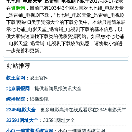
七七铺_电影天堂_迅雷铺_电视剧下载
于2017-08-17收录
在
资源狗
，目前已有103443个网友喜欢七七铺_电影天堂
_迅雷铺_电视剧下载，“七七铺_电影天堂_迅雷铺_电视剧
下载”网站归类于资源大全的下载分类中。本站只是简单展
示七七铺_电影天堂_迅雷铺_电视剧下载的基本信息，以
供大家快速查找下载类的优质资源网站。如果您对七七铺
_电影天堂_迅雷铺_电视剧下载较为熟悉，请协助小编进
一步完善和更新。
好站推荐
蚁王官网
：蚁王官网
北京晨报网
：提供新闻晨报资讯大全
续播影院
：续播影院
2345电影大全
：更多电影高清在线观看尽在2345电影天堂。
33591网址大全
：33591网址大全
小白一键重装系统官网
：小白一键重装系统官网